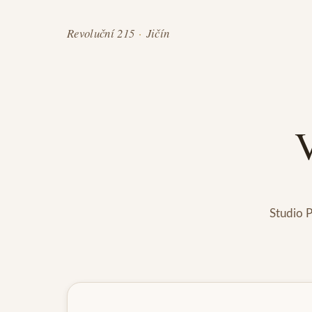
Revoluční 215
·
Jičín
V
Studio P