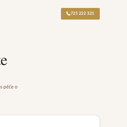
725 222 321
te
ss péče o